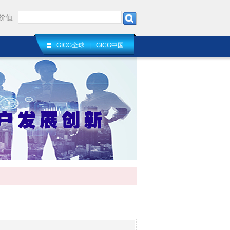
价值
GICG全球
|
GICG中国