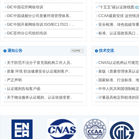
GICG助力中远海运石油.
GIC中国召开网络培训
“十五五”碳认证路线图
GIC中国成都分公司质量环境管理体系..
CCAA最新安排 这些
GIC中国开展网络培训:ISO/IEC17021：..
安全检测、绿色低碳等
GIC苏州分公司组织培训
标准、认证迎政策风口
卡狄亚开展“世界认可..
通知公告
技术交流
关于防范不法分子冒充我机构工作人员..
CNAS认证机构认可规
质量 环境 职业健康安全认证规则客户..
新版《质量管理体系认
GICG中国围绕区域特点.
严正声明
国家标准、行业标准、
认证规则告知客户函
中华人民共和国强制检
关于物业服务认证规则、认证依据变更..
计量器具检定和校准的