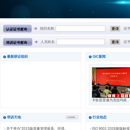
组织名称:
证书
认证证书查询
聚力区域产业链，卡狄..
人员姓名:
证书
培训证书查询
最新获证组织
GIC新闻
卡狄亚给您拜年啦!
1
2
3
4
5
卡狄亚受邀为克拉玛依..
培训天地
行业动态
关于举办“2015版质量管理体系、环境..
ISO 9001:2026新